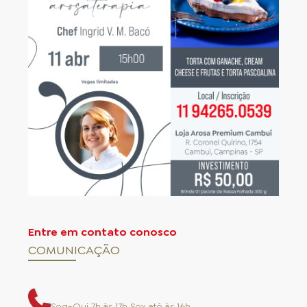
para sua receita e retorne o restante da massa
imediatamente para o congelador.
5. Para unir duas superfícies de massa,
umedeça com água, utilizando um pincel
macio.
6. Pincele sua massa antes do assamento. Para
isso, utilize um pincel macio umedecido em
ovo inteiro batido ou leite.
7. Não fritar, cozinhar ou assar a massa folhada
em forno microondas
Entre em contato conosco
COMUNICAÇÃO
Seg-Qui 7h às 17h Sex até às 16h