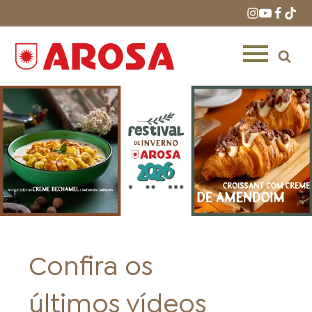
HOME
RECEITAS
PRODUTOS
Confira os
ONDE COMPRAR
LOJAS AROSA
DISTRIBUIDORES E
últimos vídeos
REPRESENTANTES