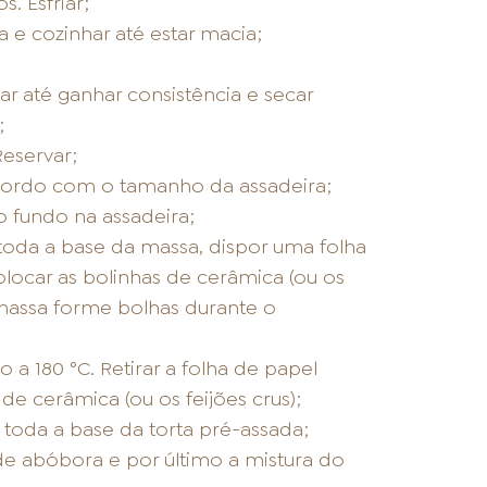
. Esfriar;
e cozinhar até estar macia;
ar até ganhar consistência e secar
;
Reservar;
acordo com o tamanho da assadeira;
o fundo na assadeira;
 toda a base da massa, dispor uma folha
olocar as bolinhas de cerâmica (ou os
a massa forme bolhas durante o
a 180 °C. Retirar a folha de papel
de cerâmica (ou os feijões crus);
r toda a base da torta pré-assada;
de abóbora e por último a mistura do