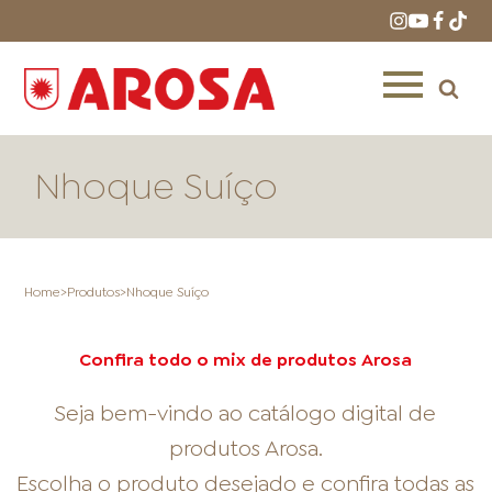
Nhoque Suíço
Home
>
Produtos
>
Nhoque Suíço
HOME
RECEITAS
PRODUTOS
Confira todo o mix de produtos Arosa
Seja bem-vindo ao catálogo digital de
produtos Arosa.
ONDE COMPRAR
LOJAS AROSA
DISTRIBUIDORES E
REPRESENTANTES
Escolha o produto desejado e confira todas as