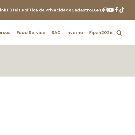
inks Úteis:
Política de Privacidade
Cadastro
LGPD
ursos
Food Service
SAC
Inverno
Fipan2026
PRODUTOS