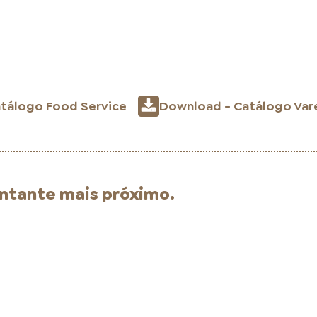
LOJAS AROSA
tálogo Food Service
Download - Catálogo Var
EMPRESA
entante mais próximo.
SAC