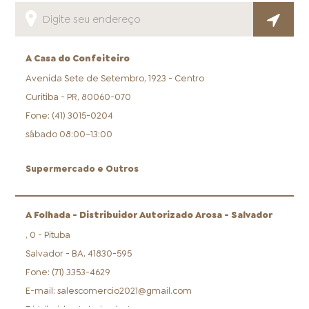
A Casa do Confeiteiro
Avenida Sete de Setembro, 1923 - Centro
FOOD SERVICE
EMPRESA
AGENDA DE CURSOS
Curitiba - PR, 80060-070
Fone: (41) 3015-0204
sábado 08:00–13:00
Supermercado e Outros
INVERNO
SAC
ACESSO PARA PARCEIROS
A Folhada - Distribuidor Autorizado Arosa - Salvador
, 0 - Pituba
Salvador - BA, 41830-595
Fone: (71) 3353-4629
E-mail: salescomercio2021@gmail.com