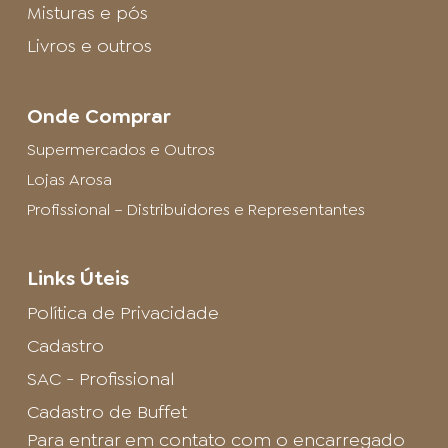
Misturas e pós
Ameripan Festas - Americana
Rua Josias Silveira Camargo, 25 - Vila Santa Catarina
Livros e outros
Americana - SP, 13466-326
Fone: (19) 3461-8520
Onde Comprar
Supermercado e Outros
Supermercados e Outros
Lojas Arosa
André Delicatessen
Profissional – Distribuidores e Representantes
Estr. Philuvio Cerqueira Rodrigues, 2399 - Itaipava
Petrópolis - RJ, 25745-070
Links Úteis
Fone: (24) 2222-1190
Política de Privacidade
Supermercado e Outros
Cadastro
SAC - Profissional
Andréa Vasconcelos
Rua Minas Gerais, 526 - Centro
Cadastro de Buffet
Divinópolis - MG, 35500-007
Para entrar em contato com o encarregado