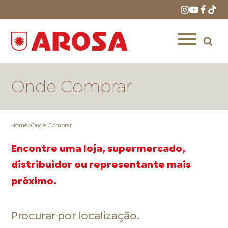
Onde Comprar
Home
>
Onde Comprar
HOME
RECEITAS
PRODUTOS
Encontre uma loja, supermercado,
distribuidor ou representante mais
próximo.
ONDE COMPRAR
LOJAS AROSA
DISTRIBUIDORES E
Procurar por localização.
REPRESENTANTES