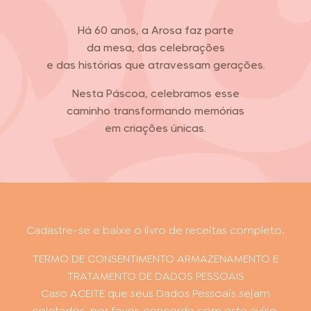
Há 60 anos, a Arosa faz parte
da mesa, das celebrações
e das histórias que atravessam gerações.
FOOD SERVICE
EMPRESA
AGENDA DE CURSOS
Nesta Páscoa, celebramos esse
caminho transformando memórias
em criações únicas.
INVERNO
SAC
ACESSO PARA PARCEIROS
Cadastre-se e baixe o livro de receitas completo.
TERMO DE CONSENTIMENTO ARMAZENAMENTO E
TRATAMENTO DE DADOS PESSOAIS
Caso ACEITE que seus Dados Pessoais sejam
coletados, por favor, concorde com este aviso.