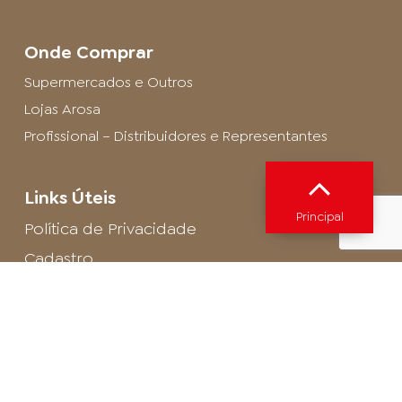
Onde Comprar
Supermercados e Outros
Lojas Arosa
Profissional – Distribuidores e Representantes
Links Úteis
Principal
Política de Privacidade
Cadastro
SAC - Profissional
Cadastro de Buffet
Para entrar em contato com o encarregado
de dados de LGPD envie um e-mail para:
privacidade@arosa.com.br