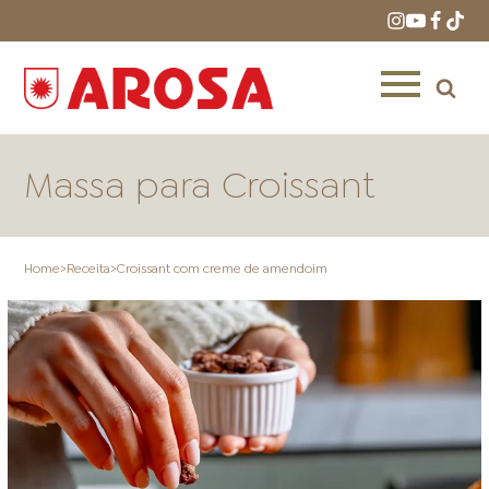
Massa para Croissant
Home
>
Receita
>
Croissant com creme de amendoim
HOME
RECEITAS
PRODUTOS
ONDE COMPRAR
LOJAS AROSA
DISTRIBUIDORES E
REPRESENTANTES