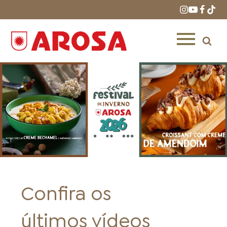
HOME
RECEITAS
PRODUTOS
Confira os
ONDE COMPRAR
LOJAS AROSA
DISTRIBUIDORES E
últimos vídeos
REPRESENTANTES