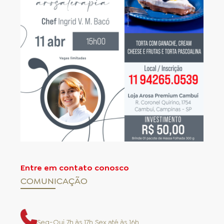
para sua receita e retorne o restante da massa
imediatamente para o congelador.
5. Para unir duas superfícies de massa,
umedeça com água, utilizando um pincel
macio.
6. Pincele sua massa antes do assamento. Para
isso, utilize um pincel macio umedecido em
ovo inteiro batido ou leite.
7. Não fritar, cozinhar ou assar a massa folhada
em forno microondas
Entre em contato conosco
COMUNICAÇÃO
Seg-Qui 7h às 17h Sex até às 16h