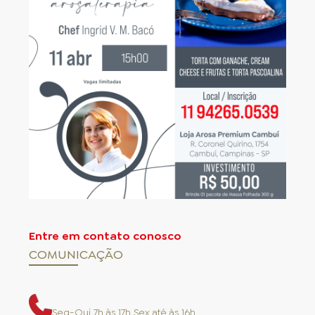
para sua receita e retorne o restante da massa
imediatamente para o congelador.
5. Para unir duas superfícies de massa,
umedeça com água, utilizando um pincel
macio.
6. Pincele sua massa antes do assamento. Para
isso, utilize um pincel macio umedecido em
ovo inteiro batido ou leite.
7. Não fritar, cozinhar ou assar a massa folhada
em forno microondas
Entre em contato conosco
COMUNICAÇÃO
Seg-Qui 7h às 17h Sex até às 16h