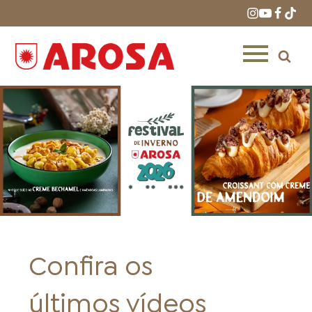
HOME
RECEITAS
PRODUTOS
Confira os
ONDE COMPRAR
LOJAS AROSA
DISTRIBUIDORES E
últimos vídeos
REPRESENTANTES