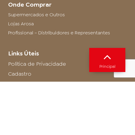
Onde Comprar
Supermercados e Outros
Lojas Arosa
Profissional – Distribuidores e Representantes
Links Úteis
Política de Privacidade
Principal
Cadastro
SAC - Profissional
Cadastro de Buffet
Para entrar em contato com o encarregado
de dados de LGPD envie um e-mail para:
privacidade@arosa.com.br