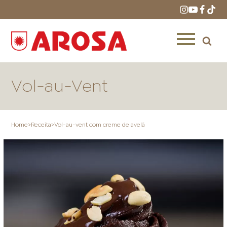
Vol-au-Vent
Home
>
Receita
>
Vol-au-vent com creme de avelã
HOME
RECEITAS
PRODUTOS
ONDE COMPRAR
LOJAS AROSA
DISTRIBUIDORES E
REPRESENTANTES