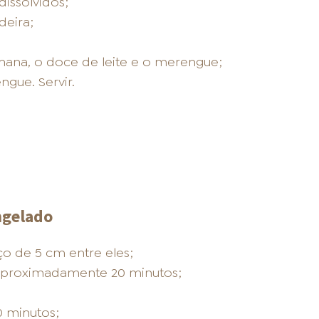
issolvidos;
deira;
ana, o doce de leite e o merengue;
engue. Servir.
ngelado
 de 5 cm entre eles;
aproximadamente 20 minutos;
0 minutos;