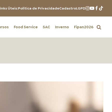
inks Úteis:
Política de Privacidade
Cadastro
LGPD
ursos
Food Service
SAC
Inverno
Fipan2026
PRODUTOS