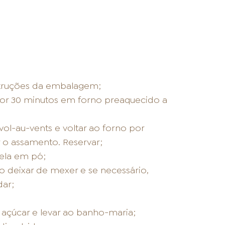
struções da embalagem;
 por 30 minutos em forno preaquecido a
ol-au-vents e voltar ao forno por
 o assamento. Reservar;
nela em pó;
 deixar de mexer e se necessário,
dar;
 açúcar e levar ao banho-maria;