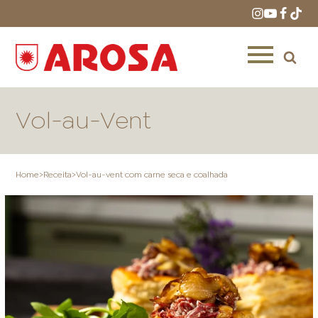
Vol-au-Vent
Home
>
Receita
>
Vol-au-vent com carne seca e coalhada
HOME
RECEITAS
PRODUTOS
ONDE COMPRAR
LOJAS AROSA
DISTRIBUIDORES E
REPRESENTANTES