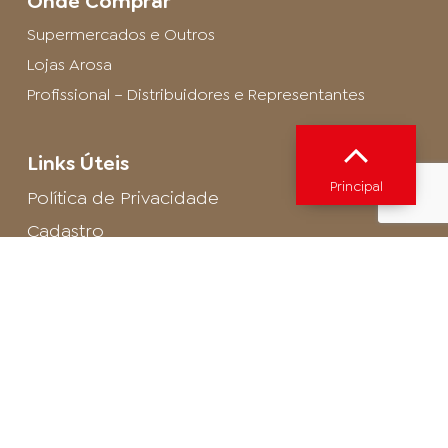
Onde Comprar
Supermercados e Outros
Lojas Arosa
Profissional – Distribuidores e Representantes
Links Úteis
Principal
Política de Privacidade
Cadastro
SAC - Profissional
Cadastro de Buffet
Para entrar em contato com o encarregado
de dados de LGPD envie um e-mail para:
privacidade@arosa.com.br