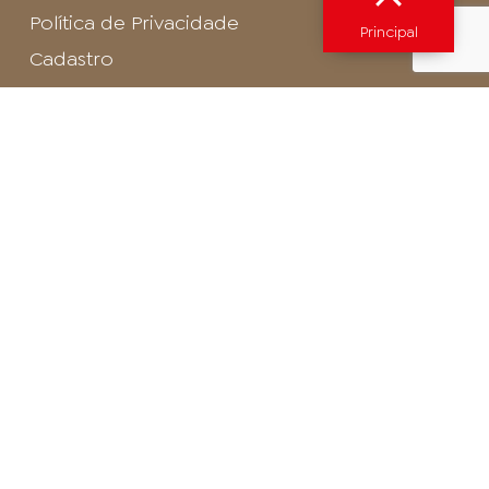
Política de Privacidade
Principal
Cadastro
SAC - Profissional
Cadastro de Buffet
Para entrar em contato com o encarregado
de dados de LGPD envie um e-mail para:
privacidade@arosa.com.br