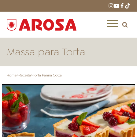
Massa para Torta
Home
>
Receita
>
Torta Panna Cotta
HOME
RECEITAS
PRODUTOS
ONDE COMPRAR
LOJAS AROSA
DISTRIBUIDORES E
REPRESENTANTES