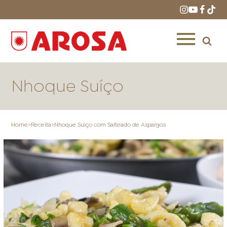
Nhoque Suíço
Home
>
Receita
>
Nhoque Suíço com Salteado de Aspargos
HOME
RECEITAS
PRODUTOS
ONDE COMPRAR
LOJAS AROSA
DISTRIBUIDORES E
REPRESENTANTES