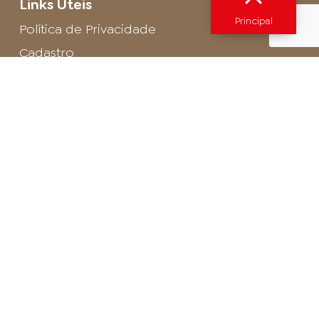
Links Úteis
Principal
Política de Privacidade
Cadastro
SAC - Profissional
Cadastro de Buffet
Para entrar em contato com o encarregado
de dados de LGPD envie um e-mail para:
privacidade@arosa.com.br