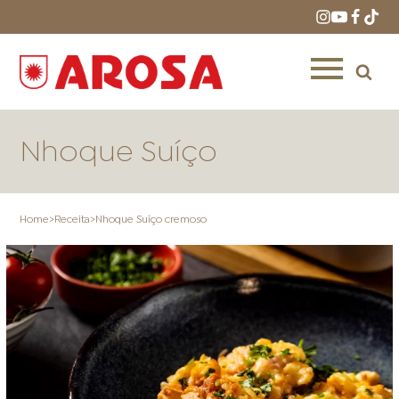
Nhoque Suíço
Home
>
Receita
>
Nhoque Suíço cremoso
HOME
RECEITAS
PRODUTOS
ONDE COMPRAR
LOJAS AROSA
DISTRIBUIDORES E
REPRESENTANTES