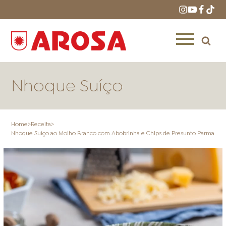
Nhoque Suíço
Home
>
Receita
>
Nhoque Suíço ao Molho Branco com Abobrinha e Chips de Presunto Parma
HOME
RECEITAS
PRODUTOS
ONDE COMPRAR
LOJAS AROSA
DISTRIBUIDORES E
REPRESENTANTES