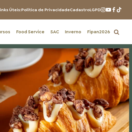
inks Úteis:
Política de Privacidade
Cadastro
LGPD
ursos
Food Service
SAC
Inverno
Fipan2026
PRODUTOS