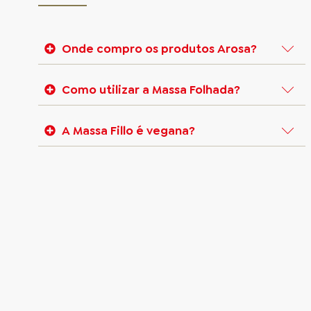
Onde compro os produtos Arosa?
Acesse: https://www.arosa.com.br/onde-
Como utilizar a Massa Folhada?
comprar e encontre um ponto de venda mais
próximo da sua localização.
1. A temperatura do ambiente de trabalho da
A Massa Fillo é vegana?
massa deve ser sempre a mais baixa possível.
2. O recheio utilizado em suas receitas deve ser
A Massa Fina Congelada - Fillo que não contém a
sempre frio e consistente.
margarina na formulação. Porém, mesmo não
3. Recomenda-se utilizar o forno preaquecido na
possuindo margarina em sua formulação não
temperatura de 180 a 200 ºC. Entretanto é
podemos garantir que seja vegana, pois os
importante lembrar que há uma grande variação
fornecedores homologados não garantem a
entre as temperaturas dos fornos. Fique sempre
isenção de matérias-primas de origem animal
de olho na sua receita para que ela não queime.
em seu processo de fabricação.
4. Descongele somente a massa suficiente para
sua receita e retorne o restante da massa