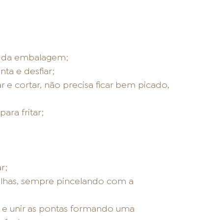
s da embalagem;
ta e desfiar;
var e cortar, não precisa ficar bem picado,
ara fritar;
r;
olhas, sempre pincelando com a
 e unir as pontas formando uma