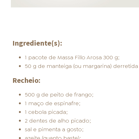
Ingrediente(s):
1 pacote de Massa Fillo Arosa 300 g;
50 g de manteiga (ou margarina) derretida 
Recheio:
500 g de peito de frango;
1 maço de espinafre;
1 cebola picada;
2 dentes de alho picado;
sal e pimenta a gosto;
azeite (quanto baste);