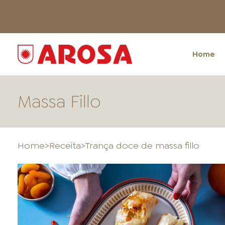
Home
Massa Fillo
Home
>
Receita
>
Trança doce de massa fillo
HOME