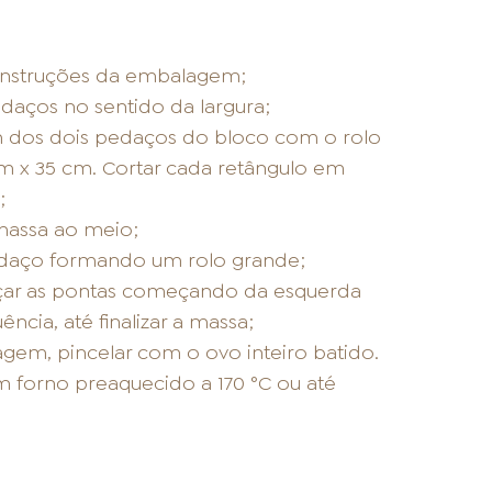
instruções da embalagem;
daços no sentido da largura;
 um dos dois pedaços do bloco com o rolo
 x 35 cm. Cortar cada retângulo em
;
massa ao meio;
 pedaço formando um rolo grande;
nçar as pontas começando da esquerda
ncia, até finalizar a massa;
em, pincelar com o ovo inteiro batido.
 forno preaquecido a 170 °C ou até