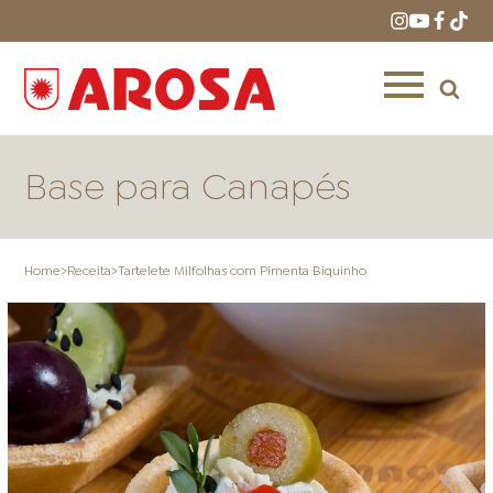
Base para Canapés
Home
>
Receita
>
Tartelete Milfolhas com Pimenta Biquinho
HOME
RECEITAS
PRODUTOS
ONDE COMPRAR
LOJAS AROSA
DISTRIBUIDORES E
REPRESENTANTES