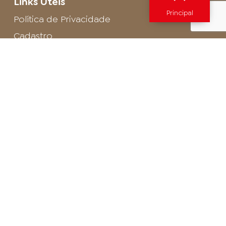
Links Úteis
Principal
Política de Privacidade
Cadastro
SAC - Profissional
Cadastro de Buffet
Para entrar em contato com o encarregado
de dados de LGPD envie um e-mail para:
privacidade@arosa.com.br