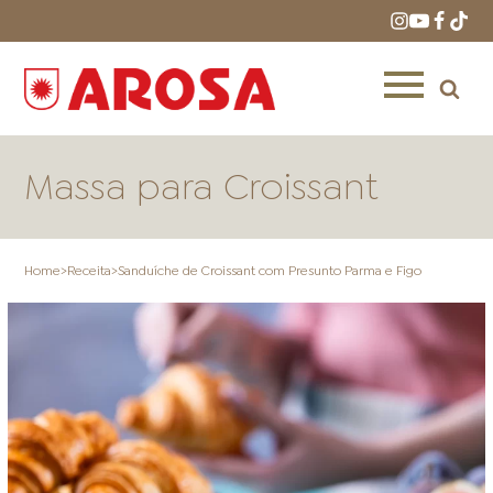
Massa para Croissant
Home
>
Receita
>
Sanduíche de Croissant com Presunto Parma e Figo
HOME
RECEITAS
PRODUTOS
ONDE COMPRAR
LOJAS AROSA
DISTRIBUIDORES E
REPRESENTANTES