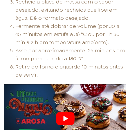
Recheie a placa de massa com o sabor
desejado, evitando recheios que liberem
água. Dê o formato desejado.
Fermente até dobrar de volume (por 30 a
45 minutos em estufa a 36 °C ou por 1 h 30
min a 2 h em temperatura ambiente).
Asse por aproximadamente
25 minutos em
forno preaquecido a 180 °C.
Retire do forno e aguarde 10 minutos antes
de servir.