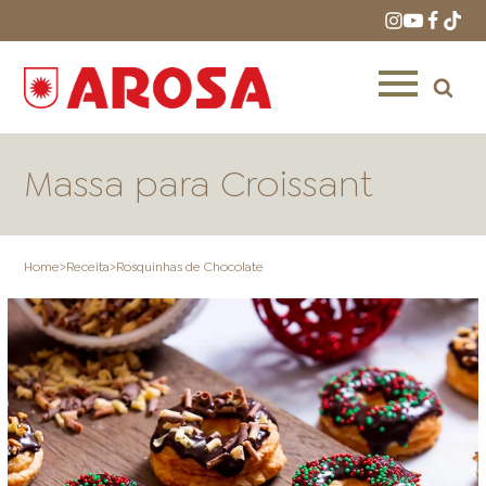
Massa para Croissant
Home
>
Receita
>
Rosquinhas de Chocolate
HOME
RECEITAS
PRODUTOS
ONDE COMPRAR
LOJAS AROSA
DISTRIBUIDORES E
REPRESENTANTES