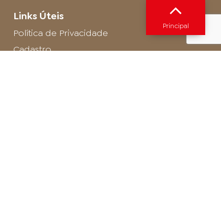
Links Úteis
Principal
Política de Privacidade
Cadastro
SAC - Profissional
Cadastro de Buffet
Para entrar em contato com o encarregado
de dados de LGPD envie um e-mail para:
privacidade@arosa.com.br