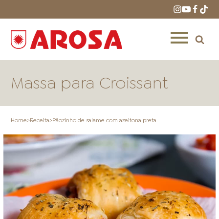
Massa para Croissant
Home
>
Receita
>
Pãozinho de salame com azeitona preta
HOME
RECEITAS
PRODUTOS
ONDE COMPRAR
LOJAS AROSA
DISTRIBUIDORES E
REPRESENTANTES