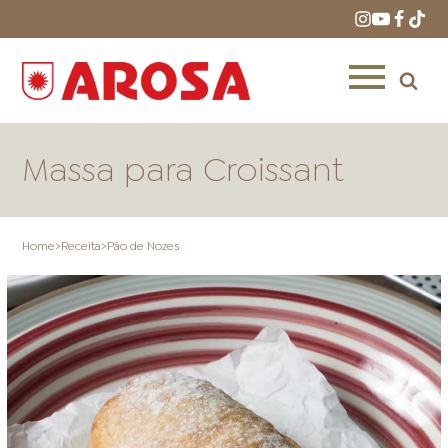
Massa para Croissant
Home
>
Receita
>
Pão de Nozes
HOME
RECEITAS
PRODUTOS
ONDE COMPRAR
LOJAS AROSA
DISTRIBUIDORES E
REPRESENTANTES