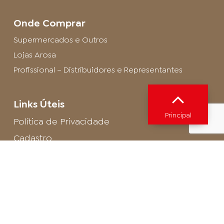
Onde Comprar
Supermercados e Outros
Lojas Arosa
Profissional – Distribuidores e Representantes
Links Úteis
Principal
Política de Privacidade
Cadastro
SAC - Profissional
Cadastro de Buffet
Para entrar em contato com o encarregado
de dados de LGPD envie um e-mail para:
privacidade@arosa.com.br