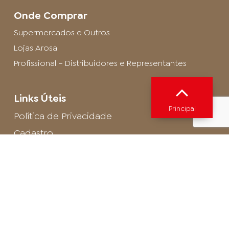
Onde Comprar
Supermercados e Outros
Lojas Arosa
Profissional – Distribuidores e Representantes
Links Úteis
Principal
Política de Privacidade
Cadastro
SAC - Profissional
Cadastro de Buffet
Para entrar em contato com o encarregado
de dados de LGPD envie um e-mail para:
privacidade@arosa.com.br