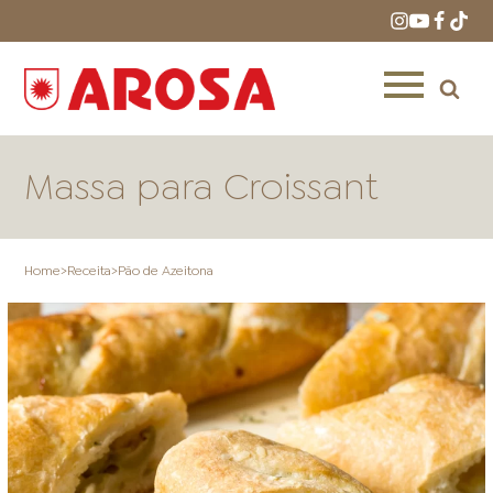
Massa para Croissant
Home
>
Receita
>
Pão de Azeitona
HOME
RECEITAS
PRODUTOS
ONDE COMPRAR
LOJAS AROSA
DISTRIBUIDORES E
REPRESENTANTES