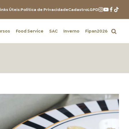
inks Úteis:
Política de Privacidade
Cadastro
LGPD
ursos
Food Service
SAC
Inverno
Fipan2026
PRODUTOS