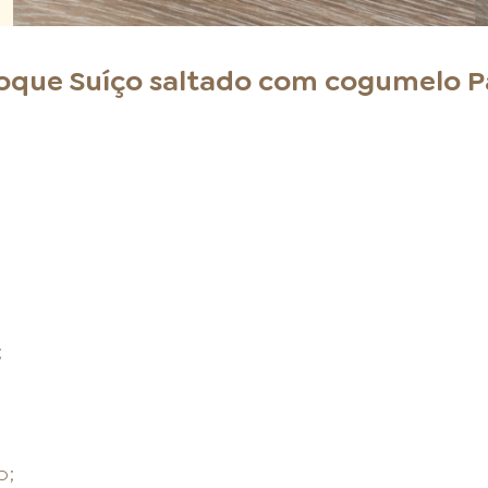
que Suíço saltado com cogumelo P
;
;
o;