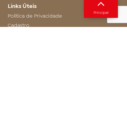
Links Úteis
Principal
Política de Privacidade
Cadastro
SAC - Profissional
Cadastro de Buffet
Para entrar em contato com o encarregado
de dados de LGPD envie um e-mail para:
privacidade@arosa.com.br