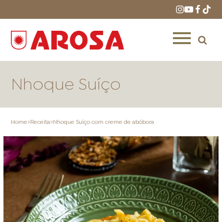
Nhoque Suíço
Home
>
Receita
>
Nhoque Suíço com creme de abóbora
HOME
RECEITAS
PRODUTOS
ONDE COMPRAR
LOJAS AROSA
DISTRIBUIDORES E
REPRESENTANTES