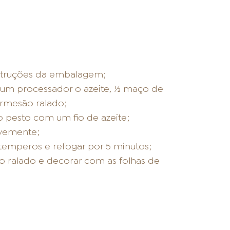
struções da embalagem;
 um processador o azeite, ½ maço de
armesão ralado;
o pesto com um fio de azeite;
evemente;
 temperos e refogar por 5 minutos;
ão ralado e decorar com as folhas de