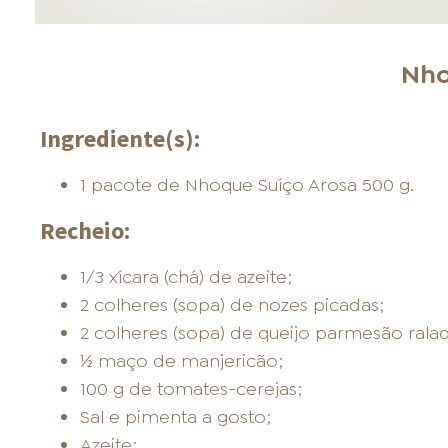
Nho
Ingrediente(s):
1 pacote de Nhoque Suíço Arosa 500 g.
Recheio:
1/3 xícara (chá) de azeite;
2 colheres (sopa) de nozes picadas;
2 colheres (sopa) de queijo parmesão rala
½ maço de manjericão;
100 g de tomates-cerejas;
Sal e pimenta a gosto;
Azeite;