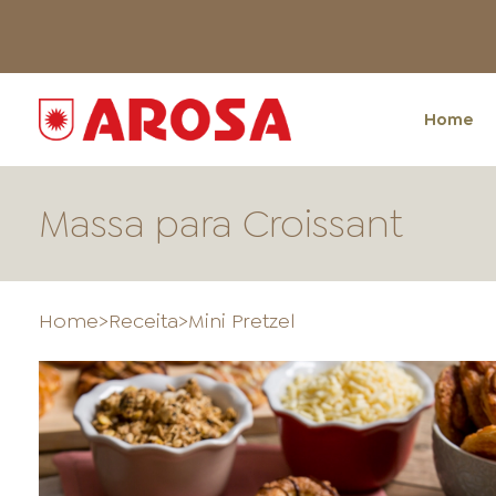
Home
Massa para Croissant
Home
>
Receita
>
Mini Pretzel
HOME