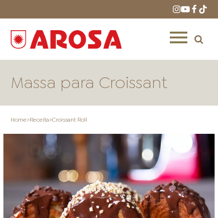
Massa para Croissant
Home
>
Receita
>
Croissant Roll
HOME
RECEITAS
PRODUTOS
ONDE COMPRAR
LOJAS AROSA
DISTRIBUIDORES E
REPRESENTANTES