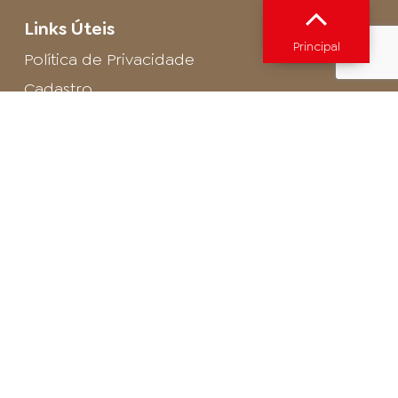
Links Úteis
Principal
Política de Privacidade
Cadastro
SAC - Profissional
Cadastro de Buffet
Para entrar em contato com o encarregado
de dados de LGPD envie um e-mail para:
privacidade@arosa.com.br