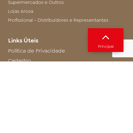
Supermercados e Outros
Lojas Arosa
Profissional – Distribuidores e Representantes
Links Úteis
Principal
Política de Privacidade
Cadastro
SAC - Profissional
Cadastro de Buffet
Para entrar em contato com o encarregado
de dados de LGPD envie um e-mail para:
privacidade@arosa.com.br