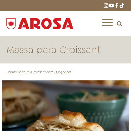
Massa para Croissant
Home
>
Receita
>
Croissant com Strogonoff
HOME
RECEITAS
PRODUTOS
ONDE COMPRAR
LOJAS AROSA
DISTRIBUIDORES E
REPRESENTANTES