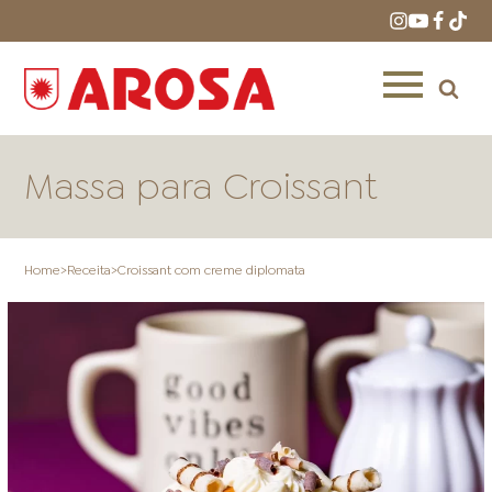
Massa para Croissant
Home
>
Receita
>
Croissant com creme diplomata
HOME
RECEITAS
PRODUTOS
ONDE COMPRAR
LOJAS AROSA
DISTRIBUIDORES E
REPRESENTANTES