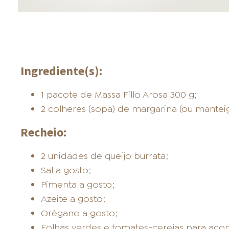
Ingrediente(s):
1 pacote de Massa Fillo Arosa 300 g;
2 colheres (sopa) de margarina (ou manteig
Recheio:
2 unidades de queijo burrata;
Sal a gosto;
Pimenta a gosto;
Azeite a gosto;
Orégano a gosto;
Folhas verdes e tomates-cerejas para a