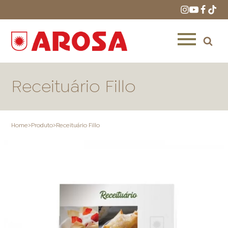
Receituário Fillo
Home
>
Produto
>
Receituário Fillo
HOME
RECEITAS
PRODUTOS
ONDE COMPRAR
LOJAS AROSA
DISTRIBUIDORES E
REPRESENTANTES