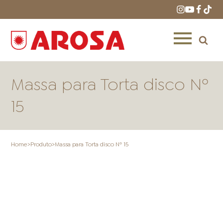
Massa para Torta disco Nº
15
HOME
RECEITAS
PRODUTOS
Home
>
Produto
>
Massa para Torta disco Nº 15
ONDE COMPRAR
LOJAS AROSA
DISTRIBUIDORES E
REPRESENTANTES