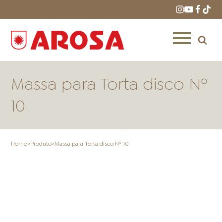
Massa para Torta disco Nº
10
HOME
RECEITAS
PRODUTOS
Home
>
Produto
>
Massa para Torta disco Nº 10
ONDE COMPRAR
LOJAS AROSA
DISTRIBUIDORES E
REPRESENTANTES