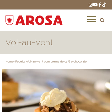
Vol-au-Vent
Home
>
Receita
>
Vol-au-vent com creme de café e chocolate
HOME
RECEITAS
PRODUTOS
ONDE COMPRAR
LOJAS AROSA
DISTRIBUIDORES E
REPRESENTANTES