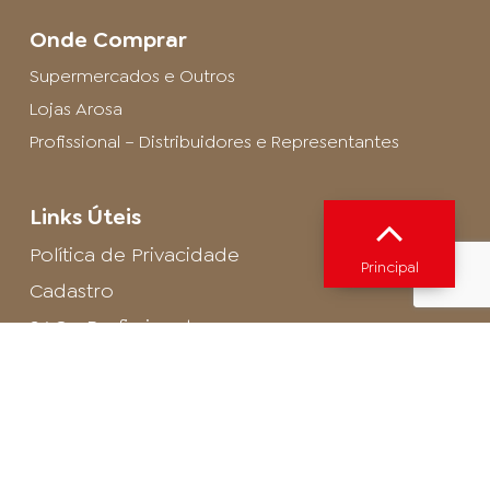
Onde Comprar
Supermercados e Outros
Lojas Arosa
Profissional – Distribuidores e Representantes
Links Úteis
Política de Privacidade
Principal
Cadastro
SAC - Profissional
Cadastro de Buffet
Para entrar em contato com o encarregado
de dados de LGPD envie um e-mail para:
privacidade@arosa.com.br