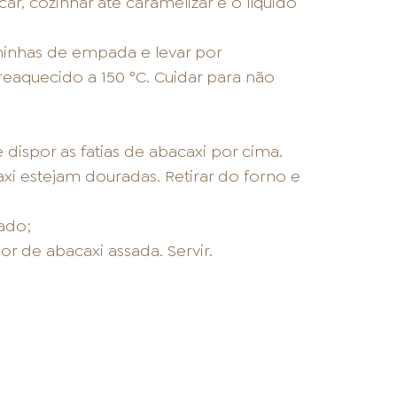
r, cozinhar até caramelizar e o líquido
rminhas de empada e levar por
aquecido a 150 °C. Cuidar para não
dispor as fatias de abacaxi por cima.
xi estejam douradas. Retirar do forno e
ado;
r de abacaxi assada. Servir.