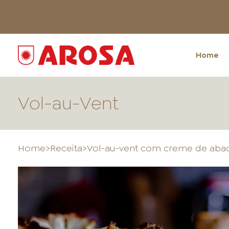
Home
Vol-au-Vent
Home
>
Receita
>
Vol-au-vent com creme de abac
HOME