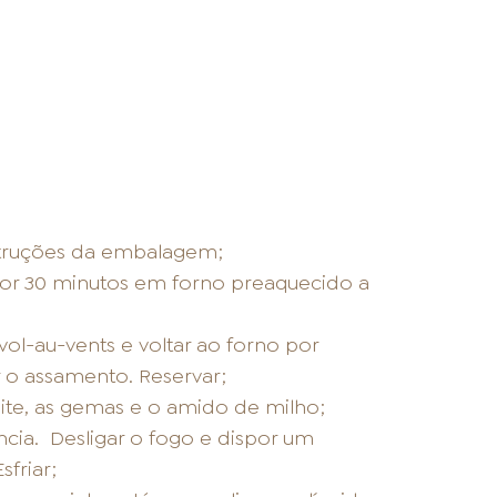
struções da embalagem;
 por 30 minutos em forno preaquecido a
ol-au-vents e voltar ao forno por
 o assamento. Reservar;
eite, as gemas e o amido de milho;
ncia. Desligar o fogo e dispor um
friar;