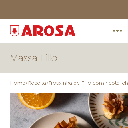
Home
Massa Fillo
Home
>
Receita
>
Trouxinha de Fillo com ricota, ch
HOME