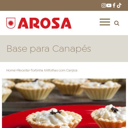
Base para Canapés
Home
>
Receita
>
Tortinha Milfolhas com Canjica
HOME
RECEITAS
PRODUTOS
ONDE COMPRAR
LOJAS AROSA
DISTRIBUIDORES E
REPRESENTANTES