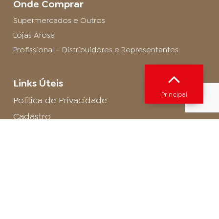
Onde Comprar
Supermercados e Outros
Lojas Arosa
Profissional – Distribuidores e Representantes
Links Úteis
Principal
Política de Privacidade
Cadastro
SAC - Profissional
Cadastro de Buffet
Para entrar em contato com o encarregado
de dados de LGPD envie um e-mail para:
privacidade@arosa.com.br