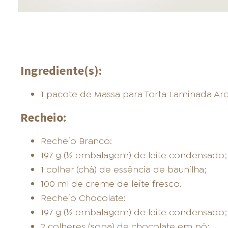
Ingrediente(s):
1 pacote de Massa para Torta Laminada Aro
Recheio:
Recheio Branco:
197 g (½ embalagem) de leite condensado;
1 colher (chá) de essência de baunilha;
100 ml de creme de leite fresco.
Recheio Chocolate:
197 g (½ embalagem) de leite condensado;
2 colheres (sopa) de chocolate em pó;