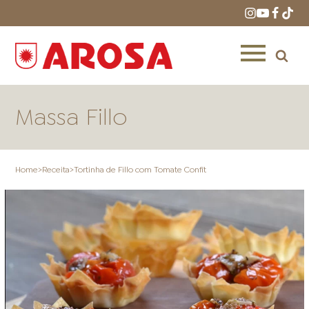
Massa Fillo
Home
>
Receita
>
Tortinha de Fillo com Tomate Confit
HOME
RECEITAS
PRODUTOS
ONDE COMPRAR
LOJAS AROSA
DISTRIBUIDORES E
REPRESENTANTES