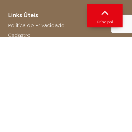
Links Úteis
Principal
Política de Privacidade
Cadastro
SAC - Profissional
Cadastro de Buffet
Para entrar em contato com o encarregado
de dados de LGPD envie um e-mail para:
privacidade@arosa.com.br