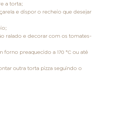
 a torta;
çarela e dispor o recheio que desejar
io;
são ralado e decorar com os tomates-
 forno preaquecido a 170 °C ou até
tar outra torta pizza seguindo o