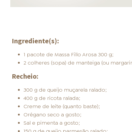
Ingrediente(s):
1 pacote de Massa Fillo Arosa 300 g;
2 colheres (sopa) de manteiga (ou margarin
Recheio:
300 g de queijo muçarela ralado;
400 g de ricota ralada;
Creme de leite (quanto baste);
Orégano seco a gosto;
Sal e pimenta a gosto;
150 g de queijo parmesão ralado;