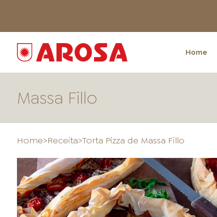
Home
Massa Fillo
Home
>
Receita
>
Torta Pizza de Massa Fillo
HOME