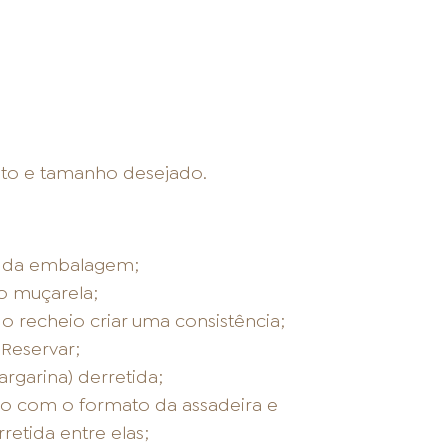
ato e tamanho desejado.
s da embalagem;
jo muçarela;
o recheio criar uma consistência;
 Reservar;
rgarina) derretida;
do com o formato da assadeira e
retida entre elas;