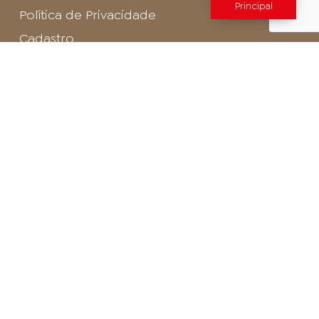
Principal
Política de Privacidade
Cadastro
SAC - Profissional
Cadastro de Buffet
Para entrar em contato com o encarregado
de dados de LGPD envie um e-mail para:
privacidade@arosa.com.br