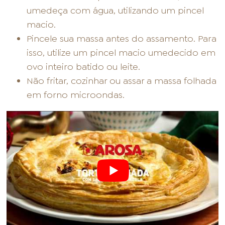
umedeça com água, utilizando um pincel
macio.
Pincele sua massa antes do assamento. Para
isso, utilize um pincel macio umedecido em
ovo inteiro batido ou leite.
Não fritar, cozinhar ou assar a massa folhada
em forno microondas.