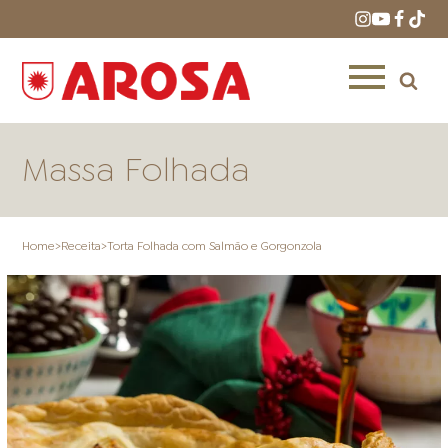
Massa Folhada
Home
>
Receita
>
Torta Folhada com Salmão e Gorgonzola
HOME
RECEITAS
PRODUTOS
ONDE COMPRAR
LOJAS AROSA
DISTRIBUIDORES E
REPRESENTANTES