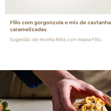
Fillo com gorgonzola e mix de castanh
caramelizadas
Sugestão de receita feita com
Massa Fillo
.