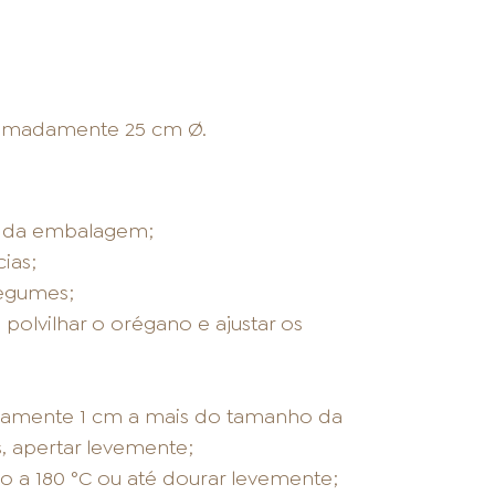
ximadamente 25 cm Ø.
s da embalagem;
ias;
legumes;
 polvilhar o orégano e ajustar os
amente 1 cm a mais do tamanho da
, apertar levemente;
o a 180 °C ou até dourar levemente;