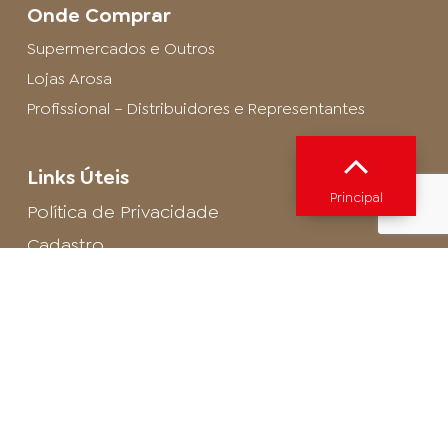
Onde Comprar
Supermercados e Outros
Lojas Arosa
Profissional – Distribuidores e Representantes
Links Úteis
Principal
Política de Privacidade
Cadastro
SAC - Profissional
Cadastro de Buffet
Para entrar em contato com o encarregado
de dados de LGPD envie um e-mail para:
privacidade@arosa.com.br