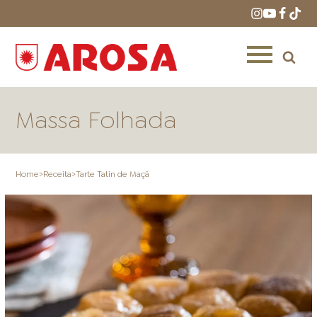
Massa Folhada
Home
>
Receita
>
Tarte Tatin de Maçã
HOME
RECEITAS
PRODUTOS
ONDE COMPRAR
LOJAS AROSA
DISTRIBUIDORES E
REPRESENTANTES