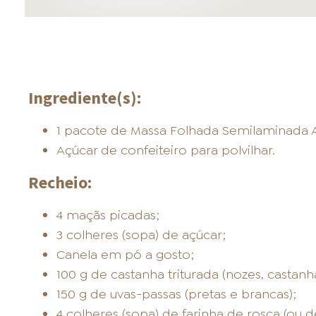
Ingrediente(s):
1 pacote de Massa Folhada Semilaminada A
Açúcar de confeiteiro para polvilhar.
Recheio:
4 maçãs picadas;
3 colheres (sopa) de açúcar;
Canela em pó a gosto;
100 g de castanha triturada (nozes, castanh
150 g de uvas-passas (pretas e brancas);
4 colheres (sopa) de farinha de rosca (ou d