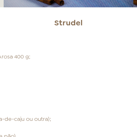
Strudel
rosa 400 g;
a-de-caju ou outra);
e pão).