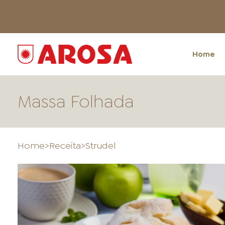
Home
Massa Folhada
Home
>
Receita
>
Strudel
HOME