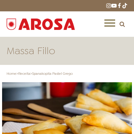
Massa Fillo
Home
>
Receita
>
Spanakopita Pastel Grego
HOME
RECEITAS
PRODUTOS
ONDE COMPRAR
LOJAS AROSA
DISTRIBUIDORES E
REPRESENTANTES