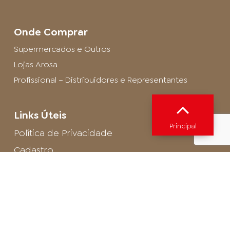
Onde Comprar
Supermercados e Outros
Lojas Arosa
Profissional – Distribuidores e Representantes
Links Úteis
Principal
Política de Privacidade
Cadastro
SAC - Profissional
Cadastro de Buffet
Para entrar em contato com o encarregado
de dados de LGPD envie um e-mail para:
privacidade@arosa.com.br